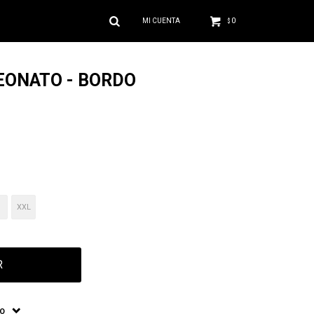
0
$
ONATO - BORDO
XXL
R
ÍO