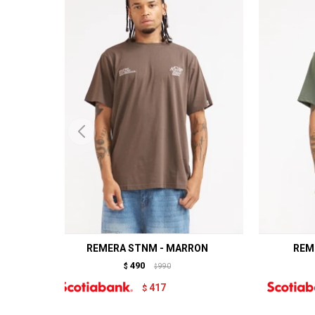
REMERA STNM - MARRON
REM
490
$
990
$
417
$