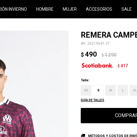
CIÓN INVIERNO
HOMBRE
MUJER
ACCESORIOS
SALE
REMERA CAMPE
26210641-27
490
$
1.290
$
417
$
Talle:
XS
S
M
L
XL
GUÍA DE TALLES
COMPRA
MÉTODOS Y COSTOS DE ENV