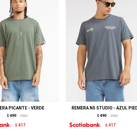
ERA PICANTE - VERDE
REMERA NS STUDIO - AZUL PIE
490
490
$
990
$
990
$
$
417
417
$
$