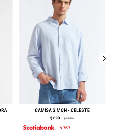
DRA
CAMISA SIMON - CELESTE
CAM
890
$
1.990
$
757
$