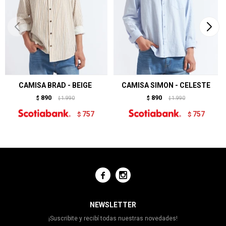
CAMISA BRAD - BEIGE
CAMISA SIMON - CELESTE
890
890
$
1.990
$
1.990
$
$
757
757
$
$


NEWSLETTER
¡Suscribite y recibí todas nuestras novedades!