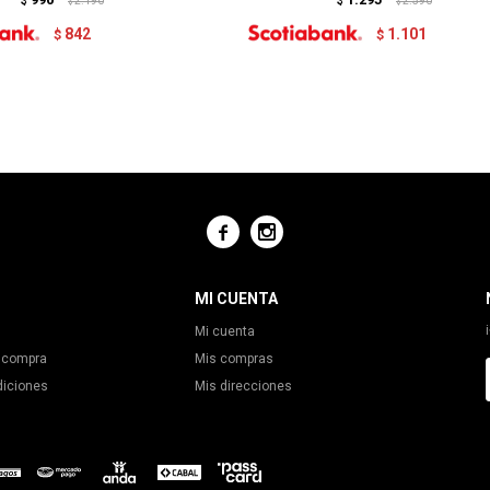
$
2.190
$
2.590
$
$
842
1.101
$
$


MI CUENTA
Mi cuenta
 compra
Mis compras
diciones
Mis direcciones