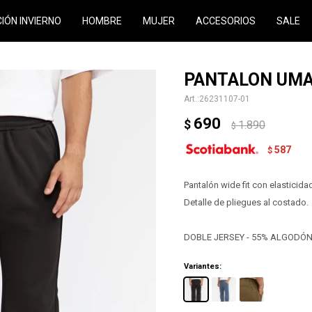
CIÓN INVIERNO
HOMBRE
MUJER
ACCESORIOS
SALE
PANTALON UMA
26231107-01
690
$
1.890
$
587
$
Pantalón wide fit con elasticida
Detalle de pliegues al costado.
DOBLE JERSEY - 55% ALGODÓ
Variantes: