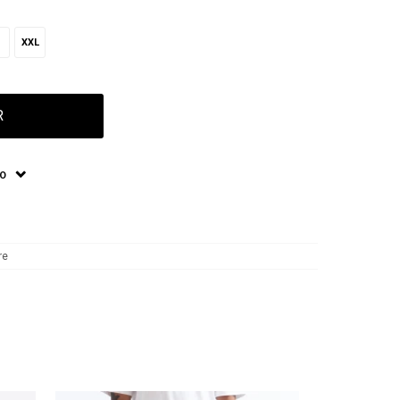
XXL
R
ÍO
re