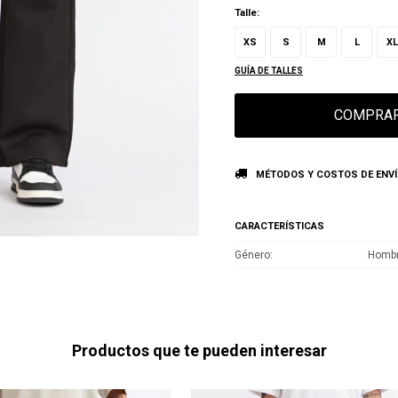
Talle:
XS
S
M
L
XL
GUÍA DE TALLES
COMPRA
MÉTODOS Y COSTOS DE ENV
CARACTERÍSTICAS
Género
Homb
Productos que te pueden interesar