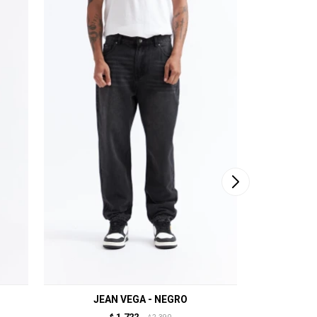
JEAN VEGA - NEGRO
JEA
1.722