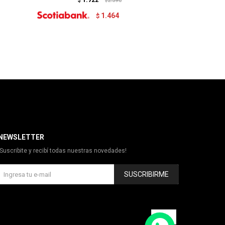
$
2.390
$
1.464
$
NEWSLETTER
¡Suscribite y recibí todas nuestras novedades!
SUSCRIBIRME