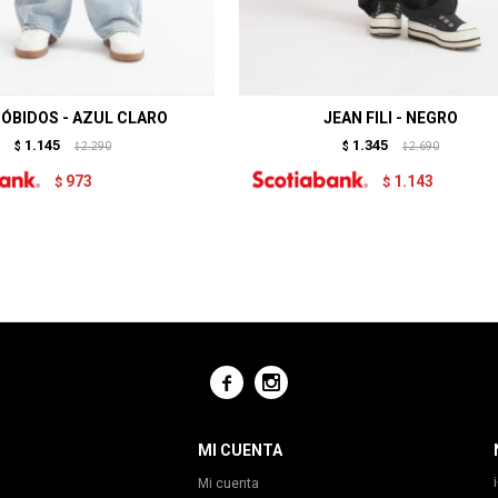
 ÓBIDOS - AZUL CLARO
JEAN FILI - NEGRO
1.145
1.345
$
2.290
$
2.690
$
$
973
1.143
$
$


MI CUENTA
Mi cuenta