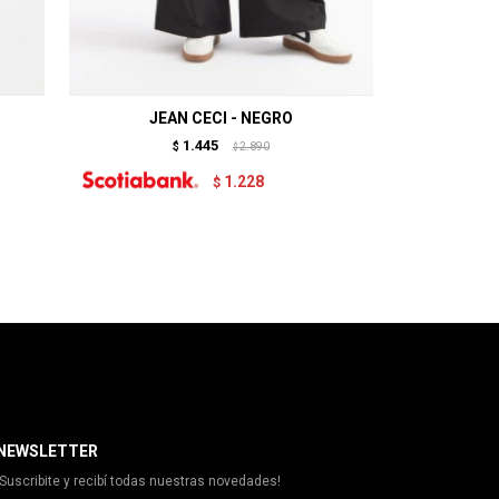
JEAN CECI - NEGRO
JE
1.445
$
2.890
$
1.228
$
NEWSLETTER
¡Suscribite y recibí todas nuestras novedades!