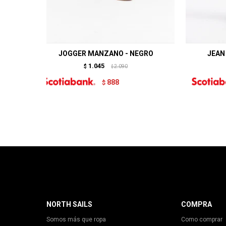
JOGGER MANZANO - NEGRO
JEAN
1.045
$
2.090
$
888
$
NORTH SAILS
COMPRA
Somos más que ropa
Como comprar