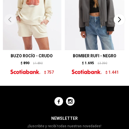
BUZO ROCÍO - CRUDO
BOMBER RUFI - NEGRO
890
1.695
$
1.890
$
3.390
$
$
757
1.441
$
$


NEWSLETTER
¡Suscribite y recibí todas nuestras novedades!