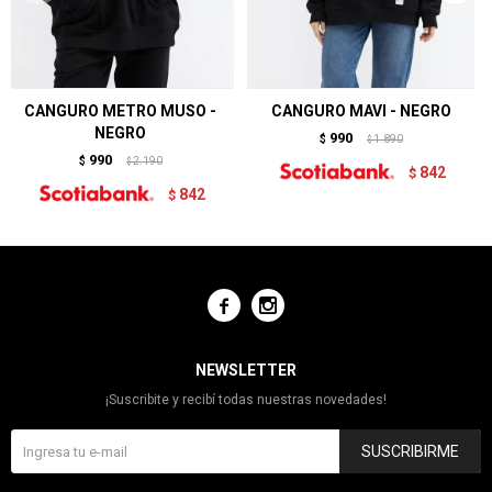
CANGURO METRO MUSO -
CANGURO MAVI - NEGRO
NEGRO
990
$
1.890
$
990
$
2.190
$
842
$
842
$


NEWSLETTER
¡Suscribite y recibí todas nuestras novedades!
SUSCRIBIRME