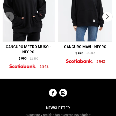
CANGURO METRO MUSO -
CANGURO MAVI - NEGRO
NEGRO
990
$
1.890
$
990
$
2.190
$
842
$
842
$


NEWSLETTER
¡Suscribite y recibí todas nuestras novedades!