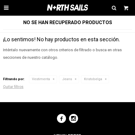

NO SE HAN RECUPERADO PRODUCTOS
¡Lo sentimos! No hay productos en esta sección.
Inténtalo nuevamente con otros criterios de filtrado o busca en otras
secciones de nuestro catálogo.
Filtrando por:
Vestimenta
Jeans
Kristobelga
Quitar filtros

