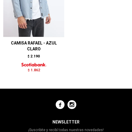
CAMISA RAFAEL - AZUL
CLARO
2.190
$
1.862
$


NEWSLETTER
¡Suscribite y recibí todas nuestras novedades!