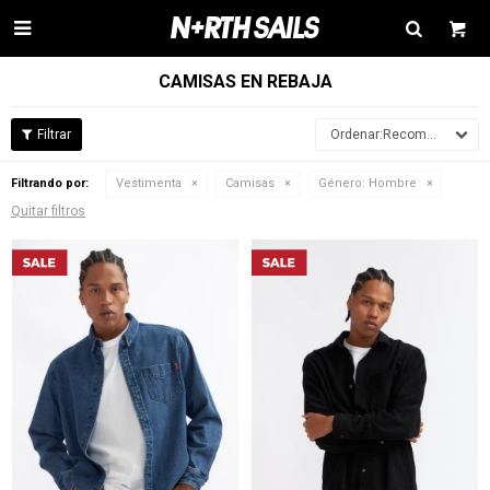

CAMISAS EN REBAJA
Recomendados
Filtrando por:
Vestimenta
Camisas
Género:
Hombre
Quitar filtros