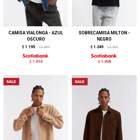
CAMISA VIALONGA - AZUL
SOBRECAMISA MILTON -
OSCURO
NEGRO
1.195
1.245
$
2.390
$
2.490
$
$
1.016
1.058
$
$