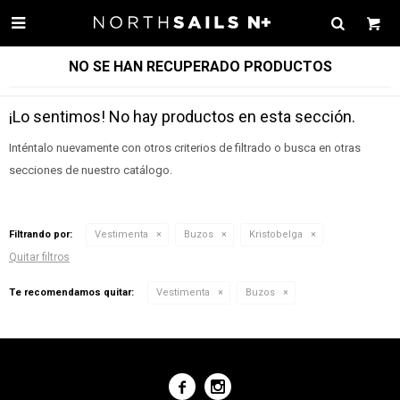

NO SE HAN RECUPERADO PRODUCTOS
¡Lo sentimos! No hay productos en esta sección.
Inténtalo nuevamente con otros criterios de filtrado o busca en otras
secciones de nuestro catálogo.
Filtrando por:
Vestimenta
Buzos
Kristobelga
Quitar filtros
Te recomendamos quitar:
Vestimenta
Buzos

