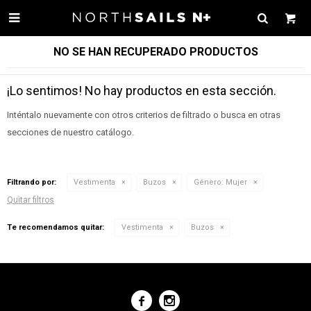

NO SE HAN RECUPERADO PRODUCTOS
¡Lo sentimos! No hay productos en esta sección.
Inténtalo nuevamente con otros criterios de filtrado o busca en otras
secciones de nuestro catálogo.
Filtrando por:
Vestimenta
Buzos
Género:
Mujer
Quitar filtros
Te recomendamos quitar:
Vestimenta
Buzos

