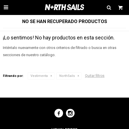

NO SE HAN RECUPERADO PRODUCTOS
¡Lo sentimos! No hay productos en esta sección.
Inténtalo nuevamente con otros criterios de filtrado o busca en otras
secciones de nuestro catálogo.
Quitar filtros
Filtrando por:
Vestimenta
NorthSails

