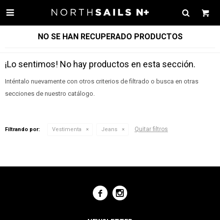

NO SE HAN RECUPERADO PRODUCTOS
¡Lo sentimos! No hay productos en esta sección.
Inténtalo nuevamente con otros criterios de filtrado o busca en otras
secciones de nuestro catálogo.
Quitar filtros
Filtrando por:
Vestimenta
Jeans

