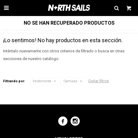

NO SE HAN RECUPERADO PRODUCTOS
¡Lo sentimos! No hay productos en esta sección.
Inténtalo nuevamente con otros criterios de filtrado o busca en otras
secciones de nuestro catálogo.
Quitar filtros
Filtrando por:
Vestimenta
Camisas

