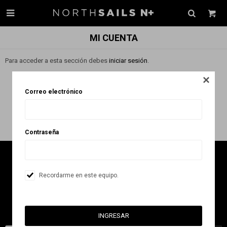

MI CUENTA
Para acceder a esta sección debes
iniciar sesión
.

Correo electrónico
Contraseña


Recordarme en este equipo.
NEWSLETTER
¡Suscribite y recibí todas nuestras novedades!
INGRESAR