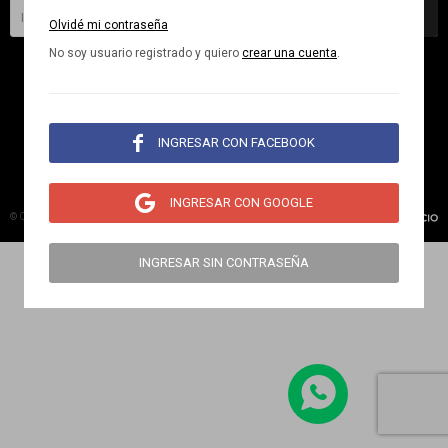
SUSCRIBIRME
Olvidé mi contraseña
No soy usuario registrado y quiero
crear una cuenta
.

INGRESAR CON FACEBOOK

INGRESAR CON GOOGLE
© Copyright 2026 / NorthSails
INGRESAR SIN CONTRASEÑA
Fenicio