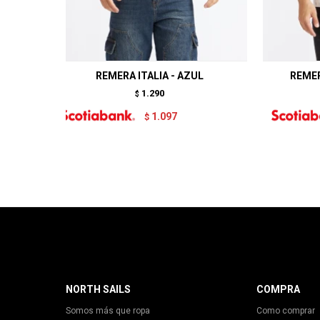
REMERA ITALIA - AZUL
REMER
1.290
$
1.097
$
NORTH SAILS
COMPRA
Somos más que ropa
Como comprar