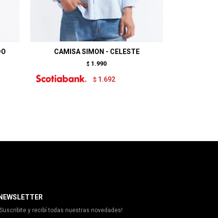
DO
CAMISA SIMON - CELESTE
CAM
1.990
$
1.692
$
NEWSLETTER
¡Suscribite y recibí todas nuestras novedades!