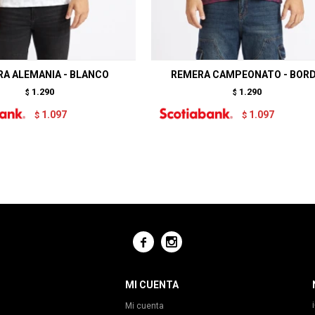
A ALEMANIA - BLANCO
REMERA CAMPEONATO - BOR
1.290
1.290
$
$
1.097
1.097
$
$


MI CUENTA
Mi cuenta