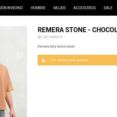
CIÓN INVIERNO
HOMBRE
MUJER
ACCESORIOS
SALE
REMERA STONE - CHOCO
26110602-73
Remera terry stone wash
Este artículo está agotado.