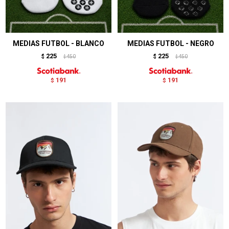
MEDIAS FUTBOL - BLANCO
MEDIAS FUTBOL - NEGRO
225
225
$
450
$
450
$
$
191
191
$
$