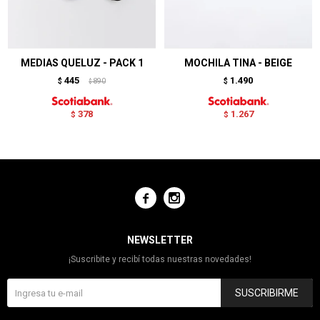
MEDIAS QUELUZ - PACK 1
MOCHILA TINA - BEIGE
445
1.490
$
890
$
$
378
1.267
$
$


NEWSLETTER
¡Suscribite y recibí todas nuestras novedades!
SUSCRIBIRME