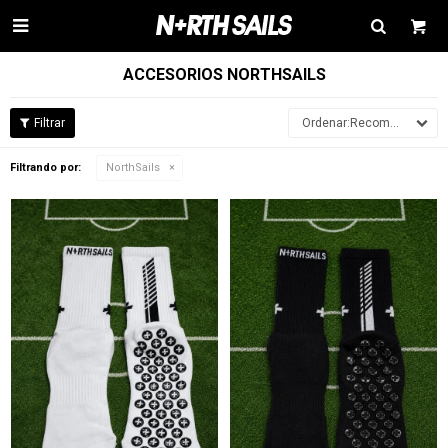

ACCESORIOS NORTHSAILS
Recomendados
Filtrando por:
NorthSails